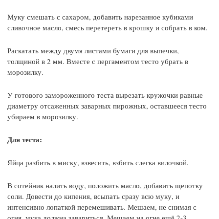
Муку смешать с сахаром, добавить нарезанное кубиками
сливочное масло, смесь перетереть в крошку и собрать в ком.
Раскатать между двумя листами бумаги для выпечки,
толщиной в 2 мм. Вместе с пергаментом тесто убрать в
морозилку.
У готового замороженного теста вырезать кружочки равные
диаметру отсаженных заварных пирожных, оставшееся тесто
убираем в морозилку.
Для теста:
Яйца разбить в миску, взвесить, взбить слегка вилочкой.
В сотейник налить воду, положить масло, добавить щепотку
соли. Довести до кипения, всыпать сразу всю муку, и
интенсивно лопаткой перемешивать. Мешаем, не снимая с
огня, мука должна завариться. Мешаем на огне ещё 2-3