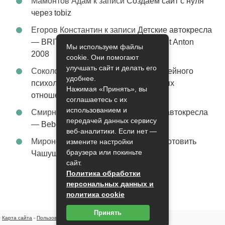
Мамонтов Адам
к записи
Создаем сайт с нуля
через tobiz
Егоров Константин
к записи
Детские автокресла
— BRITAX Evolva 1-2-3 (1-2-3) цвет St Anton
Мы используем файлы
2008
cookie. Они помогают
улучшать сайт и делать его
Соколова Эльза
к записи
Услуги семейного
удобнее.
психолога – стабильность в семейных
Нажимая «Принять», вы
отношениях
соглашаетесь с их
использованием и
Смирнова Грация
к записи
Детские автокресла
передачей данных сервису
— Bebe Confort Moby цвет Orange
веб-аналитики. Если нет —
Миронов Никифор
к записи
Как приготовить
измените настройки
браузера или покиньте
Чашушули
сайт.
Политика обработки
персональных данных и
политика cookie
Принять
Карта сайта
-
Пользовательское соглашение
-
Контакты