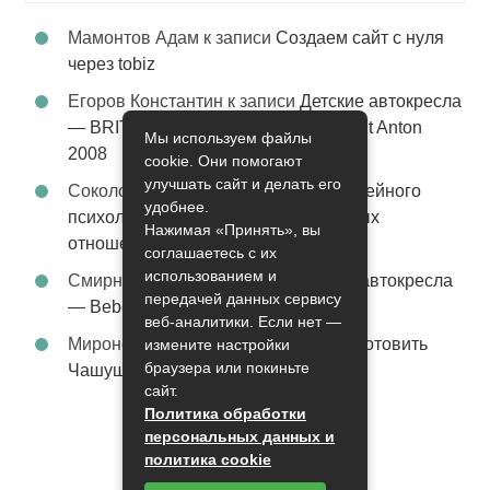
Мамонтов Адам
к записи
Создаем сайт с нуля
через tobiz
Егоров Константин
к записи
Детские автокресла
— BRITAX Evolva 1-2-3 (1-2-3) цвет St Anton
Мы используем файлы
2008
cookie. Они помогают
улучшать сайт и делать его
Соколова Эльза
к записи
Услуги семейного
удобнее.
психолога – стабильность в семейных
Нажимая «Принять», вы
отношениях
соглашаетесь с их
использованием и
Смирнова Грация
к записи
Детские автокресла
передачей данных сервису
— Bebe Confort Moby цвет Orange
веб-аналитики. Если нет —
Миронов Никифор
к записи
Как приготовить
измените настройки
браузера или покиньте
Чашушули
сайт.
Политика обработки
персональных данных и
политика cookie