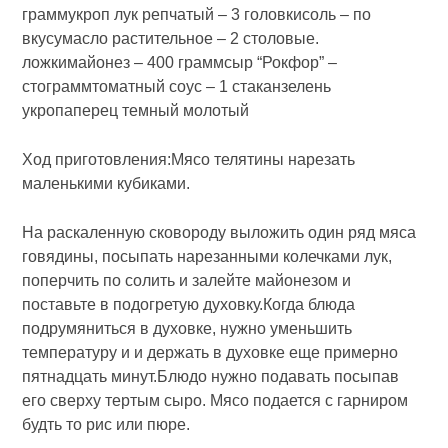
граммукроп лук репчатый – 3 головкисоль – по
вкусумасло растительное – 2 столовые.
ложкимайонез – 400 граммсыр “Рокфор” –
стограммтоматный соус – 1 стаканзелень
укропаперец темный молотый
Ход приготовления:Мясо телятины нарезать
маленькими кубиками.
На раскаленную сковороду выложить один ряд мяса
говядины, посыпать нарезанными колечками лук,
поперчить по солить и залейте майонезом и
поставьте в подогретую духовку.Когда блюда
подрумяниться в духовке, нужно уменьшить
температуру и и держать в духовке еще примерно
пятнадцать минут.Блюдо нужно подавать посыпав
его сверху тертым сыро. Мясо подается с гарниром
будть то рис или пюре.