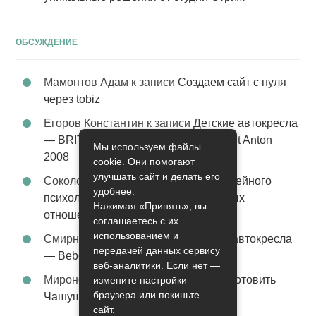
ОБСУЖДЕНИЕ
Мамонтов Адам
к записи
Создаем сайт с нуля
через tobiz
Егоров Константин
к записи
Детские автокресла
— BRITAX Evolva 1-2-3 (1-2-3) цвет St Anton
Мы используем файлы
2008
cookie. Они помогают
улучшать сайт и делать его
Соколова Эльза
к записи
Услуги семейного
удобнее.
психолога – стабильность в семейных
Нажимая «Принять», вы
отношениях
соглашаетесь с их
использованием и
Смирнова Грация
к записи
Детские автокресла
передачей данных сервису
— Bebe Confort Moby цвет Orange
веб-аналитики. Если нет —
Миронов Никифор
к записи
Как приготовить
измените настройки
браузера или покиньте
Чашушули
сайт.