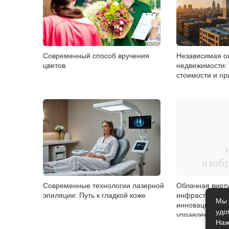
Современный способ вручения
Независимая о
цветов
недвижимости: 
стоимости и п
Современные технологии лазерной
Облачная вирт
эпиляции: Путь к гладкой коже
инфраструктур
Мы 
инновационный
удо
управлению ви
Наж
машинами