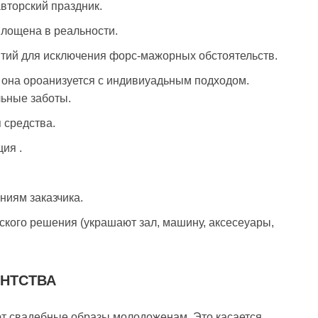
вторский праздник.
лощена в реальности.
ий для исключения форс-мажорных обстоятельств.
 она ороанизуется с индивиуадьным подходом.
льные заботы.
 средства.
ия .
ниям заказчика.
кого решения (украшают зал, машину, аксесеуары,
НТСТВА
ют свадебные образы молодоженам. Это касается