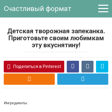
Перейти
Счастливый формат
к
контенту
Детская творожная запеканка.
Приготовьте своим любимкам
эту вкуснятину!
Поделиться в Pinterest
Ингредиенты: