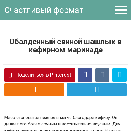
Перейти
Счастливый формат
к
контенту
Обалденный свиной шашлык в
кефирном маринаде
Поделиться в Pinterest
Мясо становится нежнее и мягче благодаря кефиру. Он
делает его более сочным и восхитительно вкусным. Для
кефира лучше использовать не жирные кусочки. Но если