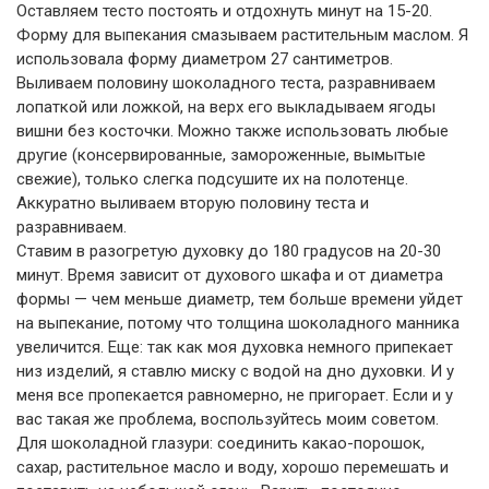
Оставляем тесто постоять и отдохнуть минут на 15-20.
Форму для выпекания смазываем растительным маслом. Я
использовала форму диаметром 27 сантиметров.
Выливаем половину шоколадного теста, разравниваем
лопаткой или ложкой, на верх его выкладываем ягоды
вишни без косточки. Можно также использовать любые
другие (консервированные, замороженные, вымытые
свежие), только слегка подсушите их на полотенце.
Аккуратно выливаем вторую половину теста и
разравниваем.
Ставим в разогретую духовку до 180 градусов на 20-30
минут. Время зависит от духового шкафа и от диаметра
формы — чем меньше диаметр, тем больше времени уйдет
на выпекание, потому что толщина шоколадного манника
увеличится. Еще: так как моя духовка немного припекает
низ изделий, я ставлю миску с водой на дно духовки. И у
меня все пропекается равномерно, не пригорает. Если и у
вас такая же проблема, воспользуйтесь моим советом.
Для шоколадной глазури: соединить какао-порошок,
сахар, растительное масло и воду, хорошо перемешать и