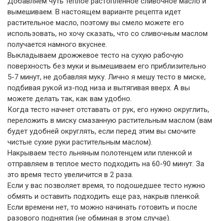
Добавляем чуть теплое растопленное сливочное масло и
вымешиваем. В настоящем варианте рецепта идет
растительное масло, поэтому вы смело можете его
использовать, но хочу сказать, что со сливочным маслом
получается намного вкуснее.
Выкладываем дрожжевое тесто на сухую рабочую
поверхность без муки и вымешиваем его приблизительно
5-7 минут, не добавляя муку. Лично я мешу тесто в миске,
подбивая рукой из-под низа и вытягивая вверх. А вы
можете делать так, как вам удобно.
Когда тесто начнет отставать от рук, его нужно округлить,
переложить в миску смазанную растительным маслом (вам
будет удобней округлять, если перед этим вы смочите
чистые сухие руки растительным маслом).
Накрываем тесто льняным полотенцем или пленкой и
отправляем в теплое место подходить на 60-90 минут. За
это время тесто увеличится в 2 раза.
Если у вас позволяет время, то подошедшее тесто нужно
обмять и оставить подходить еще раз, накрыв пленкой.
Если времени нет, то можно начинать готовить и после
разового поднятия (не обминая в этом случае).