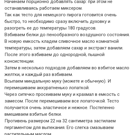
Начинаем порционно добавлять сахар: при этом не
останавливаясь работаем миксером.
Так как тесто для немецкого пирога готовится очень
быстро, то необходимо сразу включить духовку и
разогреть ее до температуры 180 градусов.
Взбиваем белки до пенообразного воздушного состояния.
В новую емкость кладем сливочное масло комнатной
температуры, затем добавляем сахар и экстракт ванили.
После этого взбиваем до однородной, пышной
консистенции.
Затем в несколько подходов добавляем во взбитое масло
желтки, и каждый раз взбиваем.
Всыпаем миндальную муку (можете и обычную). И
перемешиваем аккуратненько лопаткой.
Через ситечко просеиваем муку и крахмал в емкость с
замесом. После перемешиваем все лопаточкой. Тесто
получается очень эластичное и нежное. Постепенно
вмешиваем взбитые белки.
Противень размером 22 на 32 сантиметра застилаем
пергаментом для выпекания. Его слегка смазываем
растительным маслом.