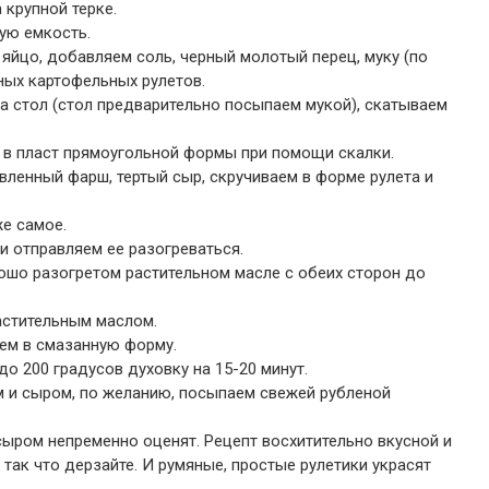
крупной терке.
ую емкость.
 яйцо, добавляем соль, черный молотый перец, муку (по
ных картофельных рулетов.
а стол (стол предварительно посыпаем мукой), скатываем
е в пласт прямоугольной формы при помощи скалки.
ленный фарш, тертый сыр, скручиваем в форме рулета и
е самое.
и отправляем ее разогреваться.
ошо разогретом растительном масле с обеих сторон до
астительным маслом.
ем в смазанную форму.
о 200 градусов духовку на 15-20 минут.
 и сыром, по желанию, посыпаем свежей рубленой
сыром непременно оценят. Рецепт восхитительно вкусной и
так что дерзайте. И румяные, простые рулетики украсят