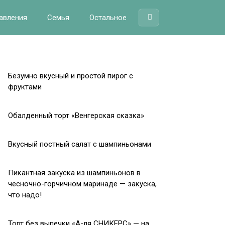
авления
Семья
Остальное
Безумно вкусный и простой пирог с
фруктами
Обалденный торт «Венгерская сказка»
Вкусный постный салат с шампиньонами
Пикантная закуска из шампиньонов в
чесночно-горчичном маринаде — закуска,
что надо!
Торт без выпечки «А-ля СНИКЕРС» — на