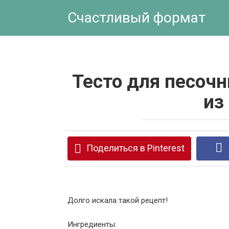
Перейти
Счастливый формат
к
контенту
Тесто для песоч
из
Поделиться в Pinterest
Долго искала такой рецепт!
Ингредиенты: