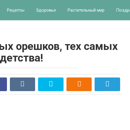
Рецепты
Здоровье
Растительный мир
Поздр
ных орешков, тех самых
 детства!