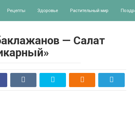
Рецепты
Здоровье
Растительный мир
Поздр
баклажанов — Салат
икарный»