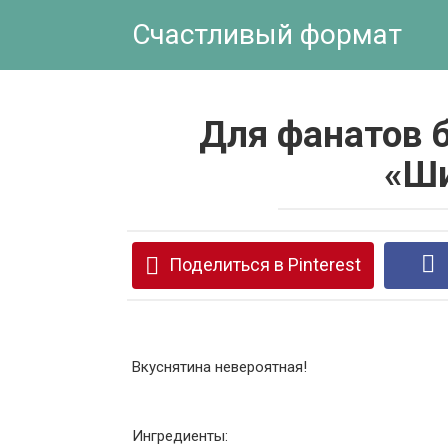
Перейти
Счастливый формат
к
контенту
Для фанатов 
«Ш
Поделиться в Pinterest
Вкуснятина невероятная!
Ингредиенты: