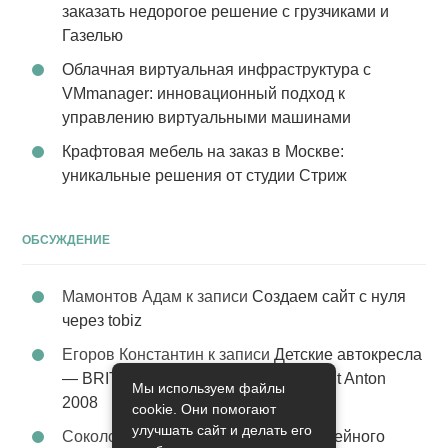
заказать недорогое решение с грузчиками и
Газелью
Облачная виртуальная инфраструктура с
VMmanager: инновационный подход к
управлению виртуальными машинами
Крафтовая мебель на заказ в Москве:
уникальные решения от студии Стриж
ОБСУЖДЕНИЕ
Мамонтов Адам
к записи
Создаем сайт с нуля
через tobiz
Егоров Константин
к записи
Детские автокресла
— BRITAX Evolva 1-2-3 (1-2-3) цвет St Anton
Мы используем файлы
2008
cookie. Они помогают
улучшать сайт и делать его
Соколова Эльза
к записи
Услуги семейного