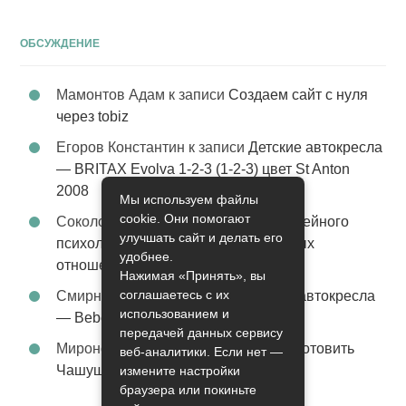
ОБСУЖДЕНИЕ
Мамонтов Адам
к записи
Создаем сайт с нуля
через tobiz
Егоров Константин
к записи
Детские автокресла
— BRITAX Evolva 1-2-3 (1-2-3) цвет St Anton
2008
Мы используем файлы
cookie. Они помогают
Соколова Эльза
к записи
Услуги семейного
улучшать сайт и делать его
психолога – стабильность в семейных
удобнее.
отношениях
Нажимая «Принять», вы
соглашаетесь с их
Смирнова Грация
к записи
Детские автокресла
использованием и
— Bebe Confort Moby цвет Orange
передачей данных сервису
Миронов Никифор
к записи
Как приготовить
веб-аналитики. Если нет —
Чашушули
измените настройки
браузера или покиньте