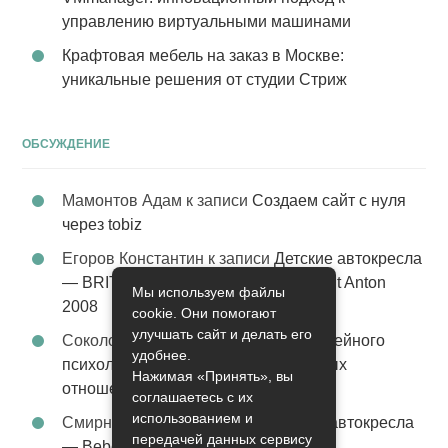
управлению виртуальными машинами
Крафтовая мебель на заказ в Москве:
уникальные решения от студии Стриж
ОБСУЖДЕНИЕ
Мамонтов Адам
к записи
Создаем сайт с нуля
через tobiz
Егоров Константин
к записи
Детские автокресла
— BRITAX Evolva 1-2-3 (1-2-3) цвет St Anton
Мы используем файлы
2008
cookie. Они помогают
улучшать сайт и делать его
Соколова Эльза
к записи
Услуги семейного
удобнее.
психолога – стабильность в семейных
Нажимая «Принять», вы
отношениях
соглашаетесь с их
использованием и
Смирнова Грация
к записи
Детские автокресла
передачей данных сервису
— Bebe Confort Moby цвет Orange