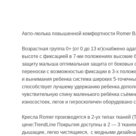
Авто-люлька повышенной комфортности Romer Ba
Возрастная группа 0+ (от 0 до 13 кг)снабжено а
высоте с фиксацией в 7-ми положениях высокие 
защиту малыша оптимальная защита от боковых 
переноски с возможностью фиксации в 3-х полож
и вынимания ребенка система широких 5-точечн
способствует лучшему удержанию ребенка дополн
чувствительную спину маленького ребёнка съёмн
износостоек, легок и гигроскопичен оборудовано
Кресла Romer производятся в 2-ух типах тканей (
цене:TrendLine Покрытия доступны в 2 — 3 тканях
дышащие, легко чистящиеся, с модными дизайнами