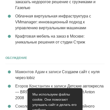
заказать недорогое решение с грузчиками и
Газелью
Облачная виртуальная инфраструктура с
VMmanager: инновационный подход к
управлению виртуальными машинами
Крафтовая мебель на заказ в Москве:
уникальные решения от студии Стриж
ОБСУЖДЕНИЕ
Мамонтов Адам
к записи
Создаем сайт с нуля
через tobiz
Егоров Константин
к записи
Детские автокресла
— BRITAX Evolva 1-2-3 (1-2-3) цвет St Anton
Мы используем файлы
2008
cookie. Они помогают
улучшать сайт и делать его
Соколова Эльза
к записи
Услуги семейного
удобнее.