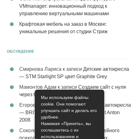
VMmanager: инновационный подход к
управлению виртуальными машинами
Крафтовая мебель на заказ в Москве:
уникальные решения от студии Стриж
ОБСУЖДЕНИЕ
Смирнова Лариса
к записи
Детские автокресла
— STM Starlight SP цвет Graphite Grey
Мамонтов Адам
к записи
Создаем сайт с нуля
через tobiz
Мы используем файлы
cookie. Они помогают
Егоров Константин
к записи
Детские автокресла
улучшать сайт и делать его
— BRITAX Evolva 1-2-3 (1-2-3) цвет St Anton
удобнее.
2008
Нажимая «Принять», вы
соглашаетесь с их
Соколова Эльза
к записи
Услуги семейного
использованием и
психолога – стабильность в семейных