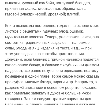
выпечки, кухонный комбайн, погружной блендер,
приличная скалка, кто знает, как обращаться с
газовой (электрической, дровяной) плитой.
Книга возникала постепенно, годами, на основе моих
листков с рецептами, удачных блюд, ошибок,
мучительных поисков. Теперь, уже сложившаяся, она
состоит из традиционных разделов — например,
супы, блюда из яиц, изделия из теста и т.д., — при
этом упор сделан на способы приготовления.
Допустим, если блинчик с грибной начинкой подается
как основное блюдо, а блинчик с клубничным джемом
на десерт, все равно пекутся они одинаково, поэтому
помещены в одной главе. То же самое можно сказать
про суфле, мясные блюда, пироги и пр. Например, в
разделе «Запекание» в основном рецепте показано,
как правильно запекать в духовке большие куски
говядины. За ним следуют краткие варианты для
баранины, цыпленка, индейки, свинины и даже для