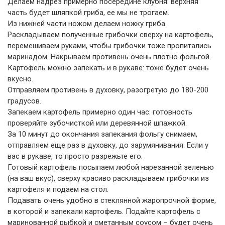
Делаем надрез примерно посередине клубня: верхняя
часть будет шляпкой гриба, ее мы не трогаем.
Из нижней части ножом делаем ножку гриба.
Раскладываем полученные грибочки сверху на картофель,
перемешиваем руками, чтобы грибочки тоже пропитались
маринадом. Накрываем противень очень плотно фольгой.
Картофель можно запекать и в рукаве: тоже будет очень
вкусно.
Отправляем противень в духовку, разогретую до 180-200
градусов.
Запекаем картофель примерно один час: готовность
проверяйте зубочисткой или деревянной шпажкой.
За 10 минут до окончания запекания фольгу снимаем,
отправляем еще раз в духовку, до зарумянивания. Если у
вас в рукаве, то просто разрежьте его.
Готовый картофель посыпаем любой нарезанной зеленью
(на ваш вкус), сверху красиво раскладываем грибочки из
картофеля и подаем на стол.
Подавать очень удобно в стеклянной жаропрочной форме,
в которой и запекали картофель. Подайте картофель с
маринованной рыбкой и сметанным соусом – будет очень