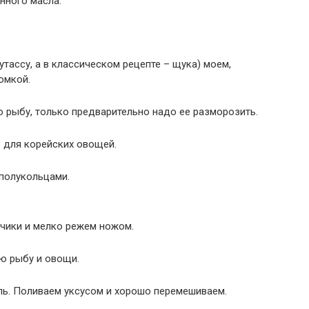
нного масла.
утассу, а в классическом рецепте – щука) моем,
омкой.
 рыбу, только предварительно надо ее разморозить.
 для корейских овощей.
 полукольцами.
бчики и мелко режем ножом.
ю рыбу и овощи.
ль. Поливаем уксусом и хорошо перемешиваем.