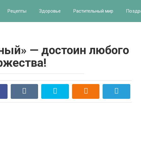
Рецепты
Здоровье
Растительный мир
Поздр
ный» — достоин любого
ржества!