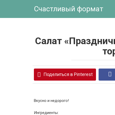
Перейти
Счастливый формат
к
контенту
Салат «Празднич
то
Поделиться в Pinterest
Вкусно и недорого!
Ингредиенты: