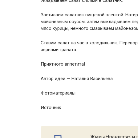
Укладываем салат слоями в салатник.
Застилаем салатник пищевой пленкой. Натир
майонезным соусом, затем выкладываем пер
мясо курицы, немного смазываем майонезом
Ставим салат на час в холодильник. Перево
зернами граната.
Приятного аппетита!
Автор идеи — Наталья Васильева
Фотоматериалы
Источник
Жми «Нравится» и п