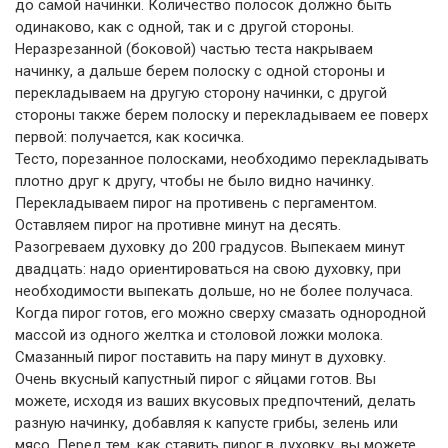
до самой начинки. Количество полосок должно быть
одинаково, как с одной, так и с другой стороны.
Неразрезанной (боковой) частью теста накрываем
начинку, а дальше берем полоску с одной стороны и
перекладываем на другую сторону начинки, с другой
стороны также берем полоску и перекладываем ее поверх
первой: получается, как косичка.
Тесто, порезанное полосками, необходимо перекладывать
плотно друг к другу, чтобы не было видно начинку.
Перекладываем пирог на противень с пергаментом.
Оставляем пирог на противне минут на десять.
Разогреваем духовку до 200 градусов. Выпекаем минут
двадцать: надо ориентироваться на свою духовку, при
необходимости выпекать дольше, но не более получаса.
Когда пирог готов, его можно сверху смазать однородной
массой из одного желтка и столовой ложки молока.
Смазанный пирог поставить на пару минут в духовку.
Очень вкусный капустный пирог с яйцами готов. Вы
можете, исходя из ваших вкусовых предпочтений, делать
разную начинку, добавляя к капусте грибы, зелень или
мясо. Перед тем, как ставить пирог в духовку, вы можете