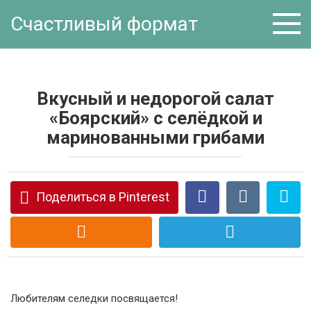
Перейти
Счастливый формат
к
контенту
Вкусный и недорогой салат
«Боярский» с селёдкой и
маринованными грибами
Поделиться в Pinterest
Любителям селедки посвящается!