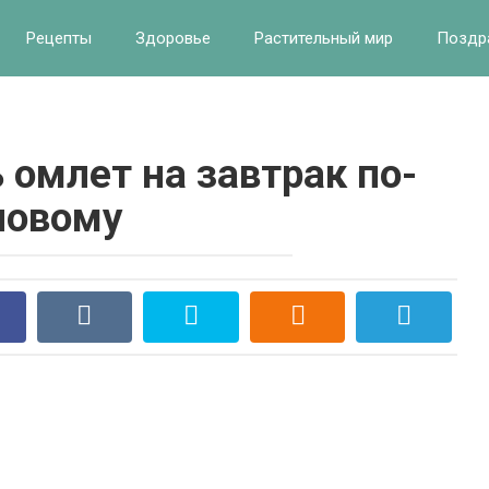
Рецепты
Здоровье
Растительный мир
Поздр
 омлет на завтрак по-
новому