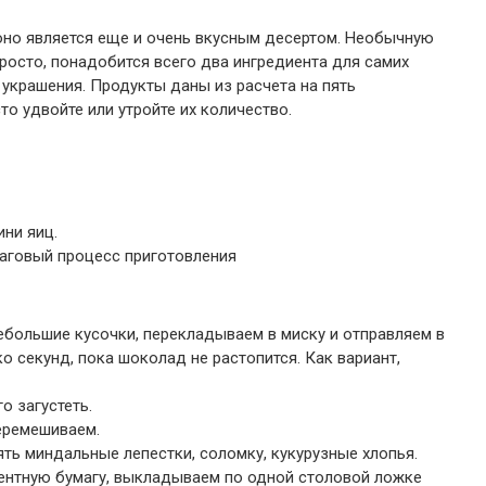
оно является еще и очень вкусным десертом. Необычную
просто, понадобится всего два ингредиента для самих
украшения. Продукты даны из расчета на пять
о удвойте или утройте их количество.
ни яиц.
аговый процесс приготовления
большие кусочки, перекладываем в миску и отправляем в
о секунд, пока шоколад не растопится. Как вариант,
о загустеть.
еремешиваем.
ть миндальные лепестки, соломку, кукурузные хлопья.
ментную бумагу, выкладываем по одной столовой ложке