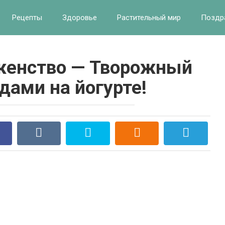
Рецепты
Здоровье
Растительный мир
Поздр
женство — Творожный
одами на йогурте!