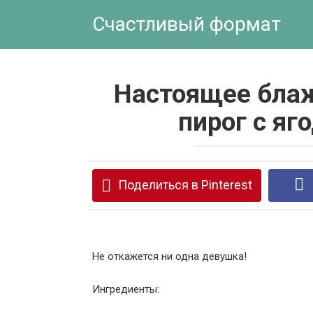
Перейти
Счастливый формат
к
контенту
Настоящее бла
пирог с яг
Поделиться в Pinterest
Не откажется ни одна девушка!
Ингредиенты: