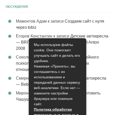
ОБСУЖДЕНИЕ
Мамонтов Адам
к записи
Создаем сайт с нуля
через tobiz
Егоров Константин
к записи
Детские автокресла
— BRITAX Evolva 1-2-3 (1-2-3) цвет St Anton
Мы используем файлы
2008
cookie. Они помогают
улучшать сайт и делать его
Соколова Эльза
к записи
Услуги семейного
удобнее.
психолога – стабильность в семейных
Нажимая «Принять», вы
отношениях
соглашаетесь с их
использованием и
Смирнова Грация
к записи
Детские автокресла
передачей данных сервису
— Bebe Confort Moby цвет Orange
веб-аналитики. Если нет —
Миронов Никифор
к записи
Как приготовить
измените настройки
браузера или покиньте
Чашушули
сайт.
Политика обработки
персональных данных и