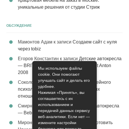
Крафтовая мебель на заказ в Москве:
уникальные решения от студии Стриж
ОБСУЖДЕНИЕ
Мамонтов Адам
к записи
Создаем сайт с нуля
через tobiz
Егоров Константин
к записи
Детские автокресла
— BRITAX Evolva 1-2-3 (1-2-3) цвет St Anton
Мы используем файлы
2008
cookie. Они помогают
улучшать сайт и делать его
Соколова Эльза
к записи
Услуги семейного
удобнее.
психолога – стабильность в семейных
Нажимая «Принять», вы
отношениях
соглашаетесь с их
использованием и
Смирнова Грация
к записи
Детские автокресла
передачей данных сервису
— Bebe Confort Moby цвет Orange
веб-аналитики. Если нет —
Миронов Никифор
к записи
Как приготовить
измените настройки
браузера или покиньте