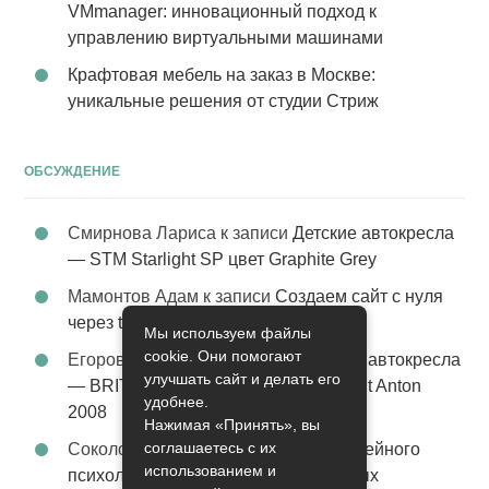
VMmanager: инновационный подход к
управлению виртуальными машинами
Крафтовая мебель на заказ в Москве:
уникальные решения от студии Стриж
ОБСУЖДЕНИЕ
Смирнова Лариса
к записи
Детские автокресла
— STM Starlight SP цвет Graphite Grey
Мамонтов Адам
к записи
Создаем сайт с нуля
через tobiz
Мы используем файлы
cookie. Они помогают
Егоров Константин
к записи
Детские автокресла
улучшать сайт и делать его
— BRITAX Evolva 1-2-3 (1-2-3) цвет St Anton
удобнее.
2008
Нажимая «Принять», вы
соглашаетесь с их
Соколова Эльза
к записи
Услуги семейного
использованием и
психолога – стабильность в семейных