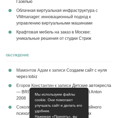
Газелью
Облачная виртуальная инфраструктура с
VMmanager: инновационный подход к
управлению виртуальными машинами
Крафтовая мебель на заказ в Москве:
уникальные решения от студии Стриж
ОБСУЖДЕНИЕ
Мамонтов Адам
к записи
Создаем сайт с нуля
через tobiz
Егоров Константин
к записи
Детские автокресла
— BRITAX Evolva 1-2-3 (1-2-3) цвет St Anton
Мы используем файлы
2008
cookie. Они помогают
улучшать сайт и делать его
Соколова Эльза
к записи
Услуги семейного
удобнее.
психолога – стабильность в семейных
Нажимая «Принять», вы