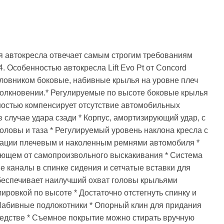
ция автокресла отвечает самым строгим требованиям
 Особенностью автокресла Lift Evo Pt от Concord
оловником боковые, набивные крылья на уровне плеч
столкновении.* Регулируемые по высоте боковые крылья
ностью компенсирует отсутствие автомобильных
 случае удара сзади * Корпус, амортизирующий удар, с
оловы и таза * Регулируемый уровень наклона кресла с
сации плечевым и наколенным ремнями автомобиля *
ющем от самопроизвольного выскакивания * Система
 каналы в спинке сидения и сетчатые вставки для
обеспечивает наилучший охват головы крыльями
ировкой по высоте * Достаточно отстегнуть спинку и
Набивные подлокотники * Опорный клин для придания
редстве * Съемное покрытие можно стирать вручную