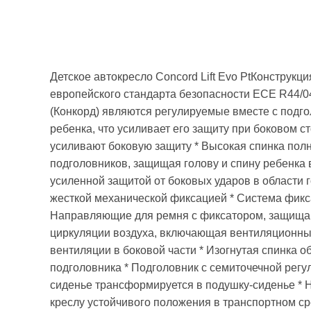
Детское автокресло Concord Lift Evo PtКонструк
европейского стандарта безопасности ECE R44/04.
(Конкорд) являются регулируемые вместе с подг
ребенка, что усиливает его защиту при боковом 
усиливают боковую защиту * Высокая спинка пол
подголовников, защищая голову и спину ребенка в
усиленной защитой от боковых ударов в области г
жесткой механической фиксацией * Система фик
Направляющие для ремня с фиксатором, защища
циркуляции воздуха, включающая вентиляционные
вентиляции в боковой части * Изогнутая спинка 
подголовника * Подголовник с семиточечной регул
сиденье трансформируется в подушку-сиденье * 
креслу устойчивого положения в транспортном с