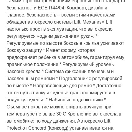
самым строгим требованиям европейского стандарта
безопасности ECE R44/04. Комфорт, дизайн и,
главное, безопасность – всеми этими качествами
обладает автокресло системы Lift. Механизм Lift
настолько прост в эксплуатации, что автокресло
регулируется «одним движением руки». *
Регулируемые по высоте боковые крылья усиливают
боковую защиту * Имеет форму, которая
предохраняет ребенка в автомобиле, гарантируя ему
правильное положение * Регулируемый уровень
наклона кресла * Система фиксации плечевым и
наколенным ремнями * Подголовник с регулировкой
по высоте * Направляющие для ремня * Достаточно
отстегнуть спинку и сиденье трансформируется в
подушку-сиденье * Набивные подлокотники *
Съемное покрытие можно стирать вручную при
температуре не выше 30 С Крепление автокресла в
автомобиле: по ходу движения. Автокресло Lift
Protect от Concord (Конкорд) устанавливается на