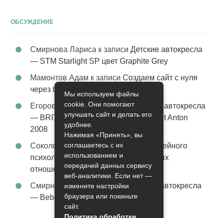
ОБСУЖДЕНИЕ
Смирнова Лариса
к записи
Детские автокресла
— STM Starlight SP цвет Graphite Grey
Мамонтов Адам
к записи
Создаем сайт с нуля
через tobiz
Мы используем файлы
cookie. Они помогают
Егоров Константин
к записи
Детские автокресла
улучшать сайт и делать его
— BRITAX Evolva 1-2-3 (1-2-3) цвет St Anton
удобнее.
2008
Нажимая «Принять», вы
соглашаетесь с их
Соколова Эльза
к записи
Услуги семейного
использованием и
психолога – стабильность в семейных
передачей данных сервису
отношениях
веб-аналитики. Если нет —
Смирнова Грация
к записи
Детские автокресла
измените настройки
браузера или покиньте
— Bebe Confort Moby цвет Orange
сайт.
Политика обработки