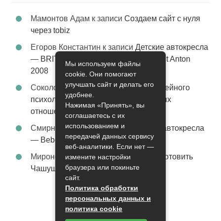
Мамонтов Адам
к записи
Создаем сайт с нуля
через tobiz
Егоров Константин
к записи
Детские автокресла
— BRITAX Evolva 1-2-3 (1-2-3) цвет St Anton
Мы используем файлы
2008
cookie. Они помогают
улучшать сайт и делать его
Соколова Эльза
к записи
Услуги семейного
удобнее.
психолога – стабильность в семейных
Нажимая «Принять», вы
отношениях
соглашаетесь с их
использованием и
Смирнова Грация
к записи
Детские автокресла
передачей данных сервису
— Bebe Confort Moby цвет Orange
веб-аналитики. Если нет —
Миронов Никифор
к записи
Как приготовить
измените настройки
браузера или покиньте
Чашушули
сайт.
Политика обработки
персональных данных и
политика cookie