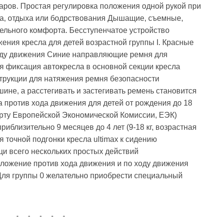
аров. Простая регулировка положения одной рукой при
на, отдыха или бодрствования Дышащие, съемные,
ельного комфорта. Бесступенчатое устройство
ения кресла для детей возрастной группы I. Красные
оду движения Синие направляющие ремня для
я фиксация автокресла в основной секции кресла
струкции для натяжения ремня безопасности
ине, а расстегивать и застегивать ремень становится
а против хода движения для детей от рождения до 18
дарту Европейской Экономической Комиссии, ЕЭК)
риблизительно 9 месяцев до 4 лет (9-18 кг, возрастная
 точной подгонки кресла ultimax к сидению
щи всего нескольких простых действий
оложение против хода движения и по ходу движения
Для группы 0 желательно приобрести специальный