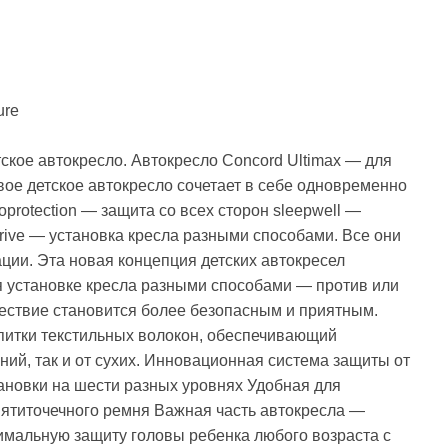
ure
кое автокресло. Автокресло Concord Ultimax — для
вое детское автокресло сочетает в себе одновременно
protection — защита со всех сторон sleepwell —
drive — установка кресла разными способами. Все они
ции. Эта новая концепция детских автокресел
 установке кресла разными способами — против или
ествие становится более безопасным и приятным.
питки текстильных волокон, обеспечивающий
ний, так и от сухих. Инновационная система защиты от
ановки на шести разных уровнях Удобная для
пятиточечного ремня Важная часть автокресла —
имальную защиту головы ребенка любого возраста с