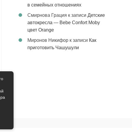
в семейных отношениях
Смирнова Грация
к записи
Детские
автокресла — Bebe Confort Moby
цвет Orange
Миронов Никифор
к записи
Как
приготовить Чашушули
го
ей
ера