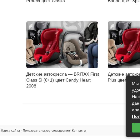
Protect цвет Alaska
Baboo цвет Spi
Детские автокресла — BRITAX First
Детские автокр
Class Si (0+1) цвет Candy Heart
Plus цвет Ellen 
Мы 
2008
удо
Наж
дан
или
Пол
Карта сайта
-
Пользовательское соглашение
-
Контакты