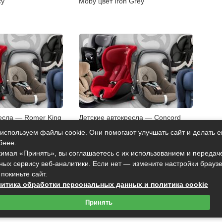
cy
Moby цвет Iron Grey
есла — Romer King
Детские автокресла — Concord
Trendline
Ultimax Pure цвет Spicy
используем файлы cookie. Они помогают улучшать сайт и делать е
бнее.
имая «Принять», вы соглашаетесь с их использованием и передач
ных сервису веб-аналитики. Если нет — измените настройки брауз
 покиньте сайт.
итика обработки персональных данных и политика cookie
Принять