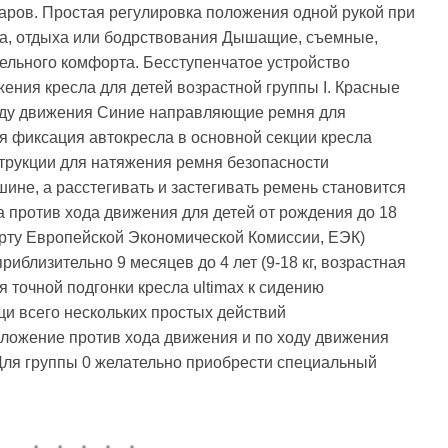
аров. Простая регулировка положения одной рукой при
на, отдыха или бодрствования Дышащие, съемные,
ельного комфорта. Бесступенчатое устройство
ения кресла для детей возрастной группы I. Красные
оду движения Синие направляющие ремня для
я фиксация автокресла в основной секции кресла
струкции для натяжения ремня безопасности
ине, а расстегивать и застегивать ремень становится
а против хода движения для детей от рождения до 18
дарту Европейской Экономической Комиссии, ЕЭК)
риблизительно 9 месяцев до 4 лет (9-18 кг, возрастная
 точной подгонки кресла ultimax к сидению
щи всего нескольких простых действий
оложение против хода движения и по ходу движения
Для группы 0 желательно приобрести специальный