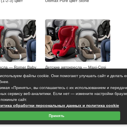
x (1-2-3) цвет
Ultimax Pure цвет Stone
ресла — Romer Baby
Детские автокресла — Maxi-Cosi
icki Trendline
PrioriFix цвет Blue Print
используем файлы cookie. Они помогают улучшать сайт и делать е
бнее.
имая «Принять», вы соглашаетесь с их использованием и передач
ных сервису веб-аналитики. Если нет — измените настройки брауз
 покиньте сайт.
итика обработки персональных данных и политика cookie
Принять