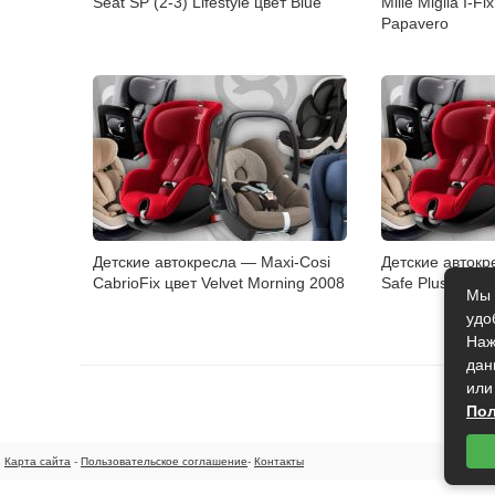
Seat SP (2-3) Lifestyle цвет Blue
Mille Miglia I-Fi
Papavero
Детские автокресла — Maxi-Cosi
Детские авток
CabrioFix цвет Velvet Morning 2008
Safe Plus цвет N
Мы 
удо
Наж
дан
или
Пол
Карта сайта
-
Пользовательское соглашение
-
Контакты