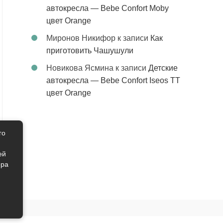
автокресла — Bebe Confort Moby
цвет Orange
Миронов Никифор
к записи
Как
приготовить Чашушули
Новикова Ясмина
к записи
Детские
автокресла — Bebe Confort Iseos TT
цвет Orange
го
ей
ера