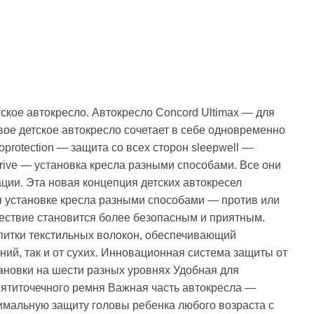
кое автокресло. Автокресло Concord Ultimax — для
вое детское автокресло сочетает в себе одновременно
protection — защита со всех сторон sleepwell —
drive — установка кресла разными способами. Все они
ции. Эта новая концепция детских автокресел
 установке кресла разными способами — против или
ествие становится более безопасным и приятным.
питки текстильных волокон, обеспечивающий
ний, так и от сухих. Инновационная система защиты от
ановки на шести разных уровнях Удобная для
пятиточечного ремня Важная часть автокресла —
имальную защиту головы ребенка любого возраста с