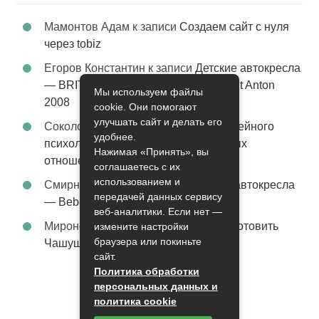
Мамонтов Адам
к записи
Создаем сайт с нуля
через tobiz
Егоров Константин
к записи
Детские автокресла
— BRITAX Evolva 1-2-3 (1-2-3) цвет St Anton
Мы используем файлы
2008
cookie. Они помогают
улучшать сайт и делать его
Соколова Эльза
к записи
Услуги семейного
удобнее.
психолога – стабильность в семейных
Нажимая «Принять», вы
отношениях
соглашаетесь с их
использованием и
Смирнова Грация
к записи
Детские автокресла
передачей данных сервису
— Bebe Confort Moby цвет Orange
веб-аналитики. Если нет —
Миронов Никифор
к записи
Как приготовить
измените настройки
браузера или покиньте
Чашушули
сайт.
Политика обработки
персональных данных и
политика cookie