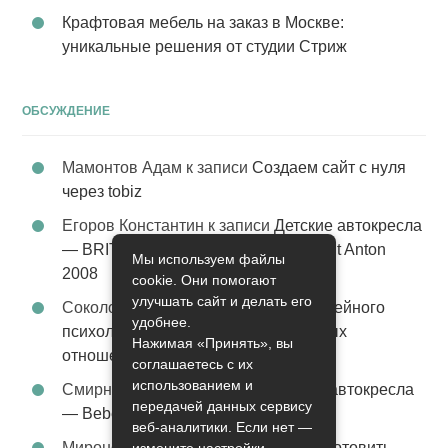
Крафтовая мебель на заказ в Москве:
уникальные решения от студии Стриж
ОБСУЖДЕНИЕ
Мамонтов Адам
к записи
Создаем сайт с нуля
через tobiz
Егоров Константин
к записи
Детские автокресла
— BRITAX Evolva 1-2-3 (1-2-3) цвет St Anton
Мы используем файлы
2008
cookie. Они помогают
улучшать сайт и делать его
Соколова Эльза
к записи
Услуги семейного
удобнее.
психолога – стабильность в семейных
Нажимая «Принять», вы
отношениях
соглашаетесь с их
использованием и
Смирнова Грация
к записи
Детские автокресла
передачей данных сервису
— Bebe Confort Moby цвет Orange
веб-аналитики. Если нет —
Миронов Никифор
к записи
Как приготовить