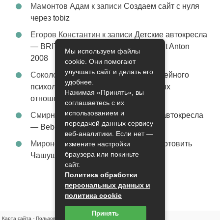
Мамонтов Адам
к записи
Создаем сайт с нуля
через tobiz
Егоров Константин
к записи
Детские автокресла
— BRITAX Evolva 1-2-3 (1-2-3) цвет St Anton
Мы используем файлы
2008
cookie. Они помогают
улучшать сайт и делать его
Соколова Эльза
к записи
Услуги семейного
удобнее.
психолога – стабильность в семейных
Нажимая «Принять», вы
отношениях
соглашаетесь с их
использованием и
Смирнова Грация
к записи
Детские автокресла
передачей данных сервису
— Bebe Confort Moby цвет Orange
веб-аналитики. Если нет —
Миронов Никифор
к записи
Как приготовить
измените настройки
браузера или покиньте
Чашушули
сайт.
Политика обработки
персональных данных и
политика cookie
Принять
Карта сайта
-
Пользовательское соглашение
-
Контакты