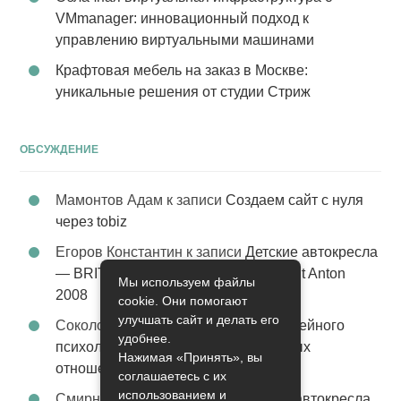
VMmanager: инновационный подход к
управлению виртуальными машинами
Крафтовая мебель на заказ в Москве:
уникальные решения от студии Стриж
ОБСУЖДЕНИЕ
Мамонтов Адам
к записи
Создаем сайт с нуля
через tobiz
Егоров Константин
к записи
Детские автокресла
— BRITAX Evolva 1-2-3 (1-2-3) цвет St Anton
Мы используем файлы
2008
cookie. Они помогают
улучшать сайт и делать его
Соколова Эльза
к записи
Услуги семейного
удобнее.
психолога – стабильность в семейных
Нажимая «Принять», вы
отношениях
соглашаетесь с их
использованием и
Смирнова Грация
к записи
Детские автокресла