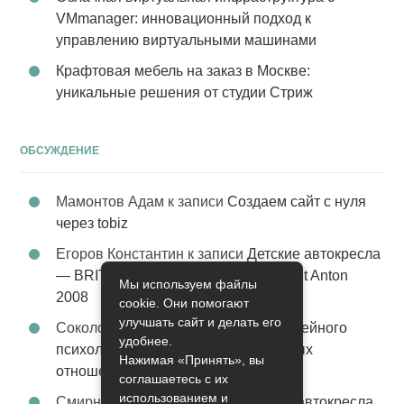
VMmanager: инновационный подход к
управлению виртуальными машинами
Крафтовая мебель на заказ в Москве:
уникальные решения от студии Стриж
ОБСУЖДЕНИЕ
Мамонтов Адам
к записи
Создаем сайт с нуля
через tobiz
Егоров Константин
к записи
Детские автокресла
— BRITAX Evolva 1-2-3 (1-2-3) цвет St Anton
Мы используем файлы
2008
cookie. Они помогают
улучшать сайт и делать его
Соколова Эльза
к записи
Услуги семейного
удобнее.
психолога – стабильность в семейных
Нажимая «Принять», вы
отношениях
соглашаетесь с их
использованием и
Смирнова Грация
к записи
Детские автокресла