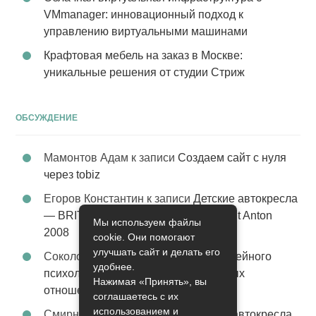
VMmanager: инновационный подход к
управлению виртуальными машинами
Крафтовая мебель на заказ в Москве:
уникальные решения от студии Стриж
ОБСУЖДЕНИЕ
Мамонтов Адам
к записи
Создаем сайт с нуля
через tobiz
Егоров Константин
к записи
Детские автокресла
— BRITAX Evolva 1-2-3 (1-2-3) цвет St Anton
Мы используем файлы
2008
cookie. Они помогают
улучшать сайт и делать его
Соколова Эльза
к записи
Услуги семейного
удобнее.
психолога – стабильность в семейных
Нажимая «Принять», вы
отношениях
соглашаетесь с их
использованием и
Смирнова Грация
к записи
Детские автокресла