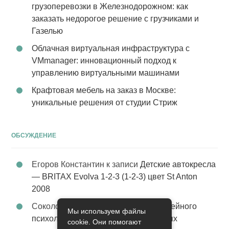
грузоперевозки в Железнодорожном: как
заказать недорогое решение с грузчиками и
Газелью
Облачная виртуальная инфраструктура с
VMmanager: инновационный подход к
управлению виртуальными машинами
Крафтовая мебель на заказ в Москве:
уникальные решения от студии Стриж
ОБСУЖДЕНИЕ
Егоров Константин
к записи
Детские автокресла
— BRITAX Evolva 1-2-3 (1-2-3) цвет St Anton
2008
Соколова Эльза
к записи
Услуги семейного
Мы используем файлы
психолога – стабильность в семейных
cookie. Они помогают