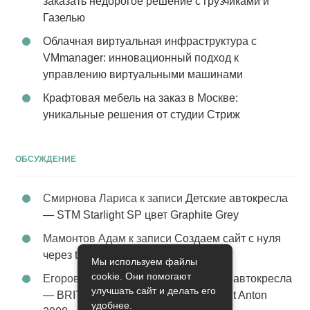
заказать недорогое решение с грузчиками и
Газелью
Облачная виртуальная инфраструктура с
VMmanager: инновационный подход к
управлению виртуальными машинами
Крафтовая мебель на заказ в Москве:
уникальные решения от студии Стриж
ОБСУЖДЕНИЕ
Смирнова Лариса
к записи
Детские автокресла
— STM Starlight SP цвет Graphite Grey
Мамонтов Адам
к записи
Создаем сайт с нуля
через tobiz
Мы используем файлы
cookie. Они помогают
Егоров Константин
к записи
Детские автокресла
улучшать сайт и делать его
— BRITAX Evolva 1-2-3 (1-2-3) цвет St Anton
удобнее.