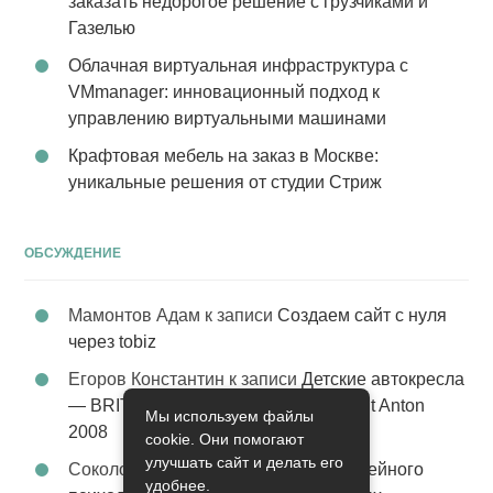
заказать недорогое решение с грузчиками и
Газелью
Облачная виртуальная инфраструктура с
VMmanager: инновационный подход к
управлению виртуальными машинами
Крафтовая мебель на заказ в Москве:
уникальные решения от студии Стриж
ОБСУЖДЕНИЕ
Мамонтов Адам
к записи
Создаем сайт с нуля
через tobiz
Егоров Константин
к записи
Детские автокресла
— BRITAX Evolva 1-2-3 (1-2-3) цвет St Anton
Мы используем файлы
2008
cookie. Они помогают
улучшать сайт и делать его
Соколова Эльза
к записи
Услуги семейного
удобнее.