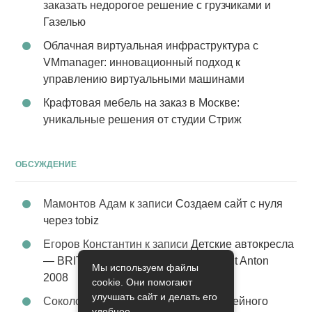
заказать недорогое решение с грузчиками и
Газелью
Облачная виртуальная инфраструктура с
VMmanager: инновационный подход к
управлению виртуальными машинами
Крафтовая мебель на заказ в Москве:
уникальные решения от студии Стриж
ОБСУЖДЕНИЕ
Мамонтов Адам
к записи
Создаем сайт с нуля
через tobiz
Егоров Константин
к записи
Детские автокресла
— BRITAX Evolva 1-2-3 (1-2-3) цвет St Anton
Мы используем файлы
2008
cookie. Они помогают
улучшать сайт и делать его
Соколова Эльза
к записи
Услуги семейного
удобнее.