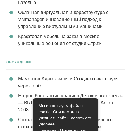
Газелью
Облачная виртуальная инфраструктура с
VMmanager: инновационный подход к
управлению виртуальными машинами
Крафтовая мебель на заказ в Москве:
уникальные решения от студии Стриж
ОБСУЖДЕНИЕ
Мамонтов Адам
к записи
Создаем сайт с нуля
через tobiz
Егоров Константин
к записи
Детские автокресла
— BRITAX Evolva 1-2-3 (1-2-3) цвет St Anton
Мы используем файлы
2008
cookie. Они помогают
улучшать сайт и делать его
Соколова Эльза
к записи
Услуги семейного
удобнее.
психолога – стабильность в семейных
Нажимая «Принять», вы